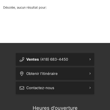
Désolée, aucun résultat pour:
Prendre rendez-vous
{{ cookieBannerContent.titles.mainTitle }}
{{ cookieBannerContent.bannerMessage }}
Réserver un essai routier
{{ cookieBannerContent.buttonLabels.acceptAll }}
{{ cookieBannerContent.buttonLabels.rejectAll }}
{{ cookieBannerContent.buttonLabels.cookieSettings }}
Avis légal sur la réparabilité
{{ cookieBannerContent.buttonLabels.cookieSettings }}
Ventes
(418) 683-4450
Obtenir l'itinéraire
Contactez-nous
Heures d'ouverture