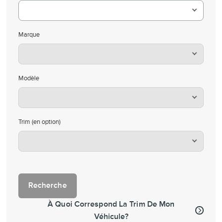
Prendre rendez-vous
Marque
Réserver un essai routier
Avis légal sur la réparabilité
Modèle
Trim (en option)
Recherche
À Quoi Correspond La Trim De Mon
Véhicule?