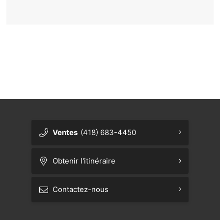
{{ cookieBannerContent.titles.mainTitle }}
{{ cookieBannerContent.bannerMessage }}
{{ cookieBannerContent.buttonLabels.acceptAll }}
{{ cookieBannerContent.buttonLabels.rejectAll }}
{{ cookieBannerContent.buttonLabels.cookieSettings }}
{{ cookieBannerContent.buttonLabels.cookieSettings }}
Ventes
(418) 683-4450
Obtenir l'itinéraire
Contactez-nous