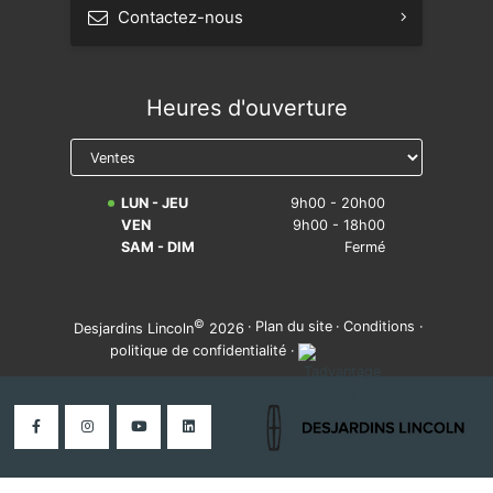
Contactez-nous
Prendre rendez-vous
Heures d'ouverture
Réserver un essai routier
Avis légal sur la réparabilité
LUN - JEU
9h00 - 20h00
VEN
9h00 - 18h00
SAM - DIM
Fermé
©
·
Plan du site
·
Conditions
·
Desjardins Lincoln
2026
politique de confidentialité
·