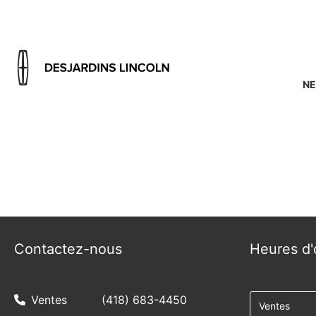
NE
{{ cookieBannerContent.titles.mainTitle }}
{{ cookieBannerContent.bannerMessage }}
{{ cookieBannerContent.buttonLabels.acceptAll }}
{{ cookieBannerContent.buttonLabels.rejectAll }}
{{ cookieBannerContent.buttonLabels.cookieSettings }}
{{ cookieBannerContent.buttonLabels.cookieSettings }}
Contactez-nous
Heures d'
Ventes
(418) 683-4450