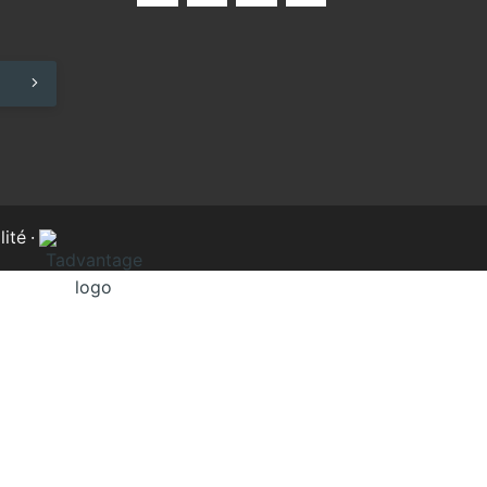
lité
·