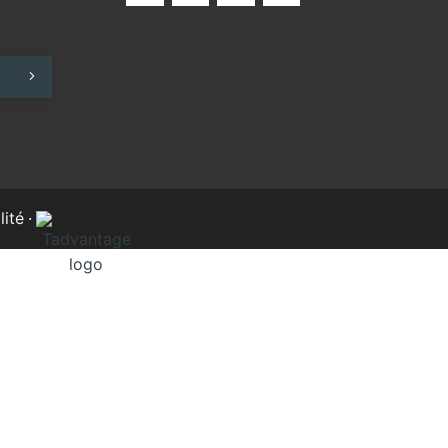
lité
·