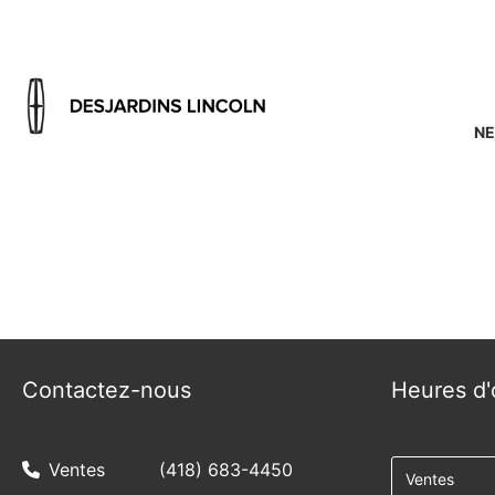
NE
{{ cookieBannerContent.titles.mainTitle }}
{{ cookieBannerContent.bannerMessage }}
{{ cookieBannerContent.buttonLabels.acceptAll }}
{{ cookieBannerContent.buttonLabels.rejectAll }}
{{ cookieBannerContent.buttonLabels.cookieSettings }}
{{ cookieBannerContent.buttonLabels.cookieSettings }}
Contactez-nous
Heures d'
Ventes
(418) 683-4450