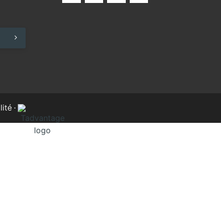
lité
·