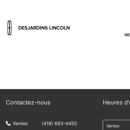
NE
{{ cookieBannerContent.titles.mainTitle }}
{{ cookieBannerContent.bannerMessage }}
{{ cookieBannerContent.buttonLabels.acceptAll }}
{{ cookieBannerContent.buttonLabels.rejectAll }}
{{ cookieBannerContent.buttonLabels.cookieSettings }}
{{ cookieBannerContent.buttonLabels.cookieSettings }}
Contactez-nous
Heures d'
Ventes
(418) 683-4450