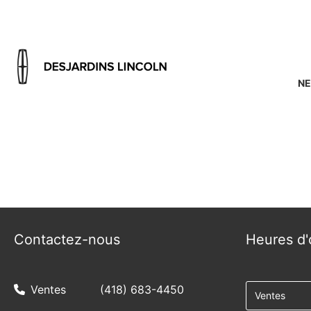
NE
{{ cookieBannerContent.titles.mainTitle }}
{{ cookieBannerContent.bannerMessage }}
{{ cookieBannerContent.buttonLabels.acceptAll }}
{{ cookieBannerContent.buttonLabels.rejectAll }}
{{ cookieBannerContent.buttonLabels.cookieSettings }}
{{ cookieBannerContent.buttonLabels.cookieSettings }}
Contactez-nous
Heures d'
Ventes
(418) 683-4450