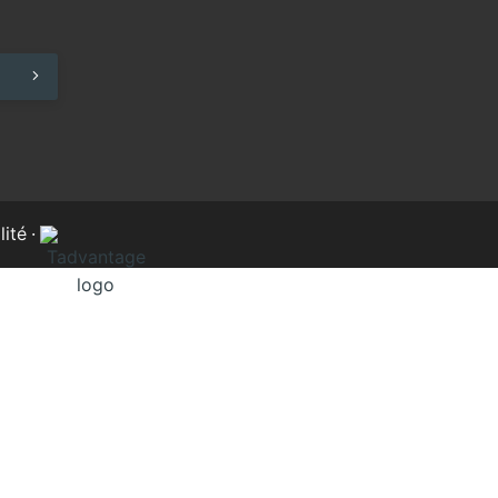
lité
·