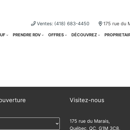
Cliquez i
Ventes: (418) 683-4450
175 rue du 
UF
PRENDRE RDV
OFFRES
DÉCOUVREZ
PROPRIETAI
ouverture
Visitez-nous
175 rue du Marais,
Québec, QC, G1M 3C8,