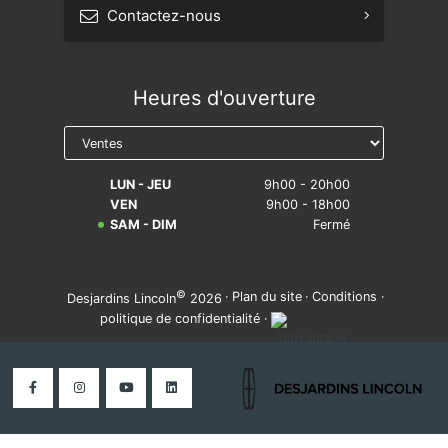
Contactez-nous
Prendre rendez-vous
Heures d'ouverture
Réserver un essai routier
Avis légal sur la réparabilité
LUN - JEU
9h00 - 20h00
VEN
9h00 - 18h00
SAM - DIM
Fermé
©
·
Plan du site
·
Conditions
·
Desjardins Lincoln
2026
politique de confidentialité
·