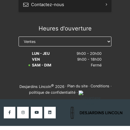
Contactez-nous
Prendre rendez-vous
Heures d'ouverture
Réserver un essai routier
Avis légal sur la réparabilité
LUN - JEU
9h00 - 20h00
VEN
9h00 - 18h00
SAM - DIM
Fermé
©
·
Plan du site
·
Conditions
·
Desjardins Lincoln
2026
politique de confidentialité
·