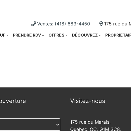
Cliquez i
Ventes: (418) 683-4450
175 rue du 
UF
PRENDRE RDV
OFFRES
DÉCOUVREZ
PROPRIETAI
ouverture
Visitez-nous
175 rue du Marais,
Québec, QC, G1M 3C8,