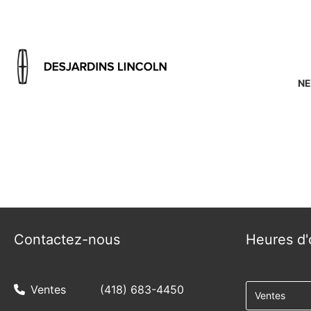
NE
{{ cookieBannerContent.titles.mainTitle }}
{{ cookieBannerContent.bannerMessage }}
{{ cookieBannerContent.buttonLabels.acceptAll }}
{{ cookieBannerContent.buttonLabels.rejectAll }}
{{ cookieBannerContent.buttonLabels.cookieSettings }}
{{ cookieBannerContent.buttonLabels.cookieSettings }}
Contactez-nous
Heures d'
Ventes
(418) 683-4450