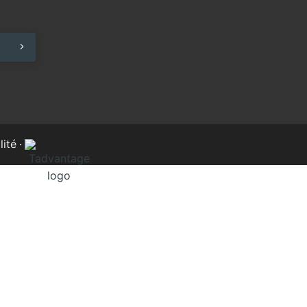
lité
·